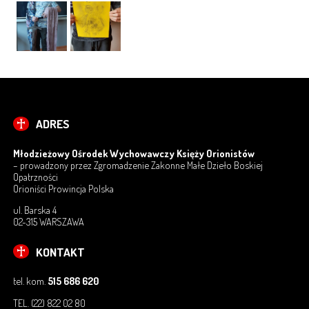
ODZYSKANI – EDYCJA 2019 – PROJEKT WSPÓŁFINANSOWANY PRZEZ
MINISTERSTWO SPRAWIEDLIWOŚCI
POMAGAM
WPŁATA NA KONTO
KRS – ORGANIZACJA POŻYTKU PUBLICZNEGO
ADRES
PROJEKT: POMAGAM Z RADOŚCIĄ
Młodzieżowy Ośrodek Wychowawczy Księży Orionistów
ORIONIŚCI
– prowadzony przez Zgromadzenie Zakonne Małe Dzieło Boskiej
Opatrzności
KSIĄDZ ORIONE
Orioniści Prowincja Polska
ul. Barska 4
ZGROMADZENIE MDBO
02-315 WARSZAWA
DZIEŁA OPIEKUŃCZE I WYCHOWAWCZE
KONTAKT
tel. kom.
515 686 620
PARAFIE
TEL. (22) 822 02 80