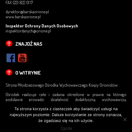
DOMY REKOLEKCYJNE
FAX (22) 822 01 17
dyrektor@barskaorione.pl
FUNDACJA ISKRA BOŻEJ OPATRZNOŚCI
www.barskaorione.pl
Inspektor Ochrony Danych Osobowych
FUNDACJA KSIĘDZA ORIONE CZYŃMY DOBRO
inspektordanych@orione.pl
ZNAJDŹ NAS
DRABINA JAKUBOWA
PROJEKT TRAMPOLINA – PROFILAKTYKA
BYĆ ORIONISTĄ
O WITRYNIE
KONTAKT
Strona Młodzieżowego Ośrodka Wychowawczego Księży Orionistów
KONTAKT Z MOW
Ośrodek realizuje cele i zadania określone w prawie na którego
podstawie prowadzi działalność dydaktyczną, wychowawczą,
profilaktyczną, terapeutyczną, resocjalizacyjną i opiekuńczą.
OCHRONA DZIECI I MŁODZIEŻY
Ta strona korzysta z ciasteczek aby świadczyć usługi na
najwyższym poziomie. Dalsze korzystanie ze strony oznacza,
że zgadzasz się na ich użycie.
OCHRONA DANYCH OSOBOWYCH
Zgoda
© Copyright by Małe Dzieło Boskiej Opatrzności - Orioniści Prowincja Polska