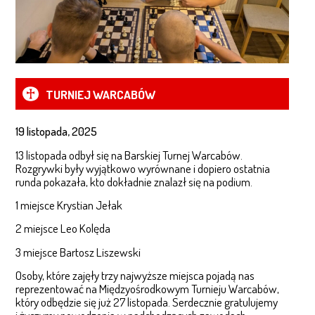
WIZJA MŁODZIEŻOWEGO OŚRODKA WYCHOWAWCZEGO
MISJA MŁODZIEZOWEGO OŚRODKA WYCHOWAWCZEGO
REGULAMIN PLACÓWKI
TURNIEJ WARCABÓW
REGULAMIN ODWIEDZIN
19 listopada, 2025
STANDARDY OCHRONY MAŁOLETNICH W MOW
13 listopada odbył się na Barskiej Turnej Warcabów.
Rozgrywki były wyjątkowo wyrównane i dopiero ostatnia
runda pokazała, kto dokładnie znalazł się na podium.
OCHRONA MALOLETNICH W DZIEŁACH ZGROMADZENIA ZAKONNEGO KSIĘŻY
ORIONISTÓW
1 miejsce Krystian Jełak
PROJEKTY
2 miejsce Leo Kolęda
SIŁOWNIA PLENEROWA DLA WYCHOWANKÓW – DOFINANSOWANO ZE ŚRODKÓW
3 miejsce Bartosz Liszewski
FUNDACJI ORLEN
Osoby, które zajęły trzy najwyższe miejsca pojadą nas
PROJEKT TRAMPOLINA REALIZOWANY W MOW KSIĘŻY ORIONISTÓW
reprezentować na Międzyośrodkowym Turnieju Warcabów,
który odbędzie się już 27 listopada. Serdecznie gratulujemy