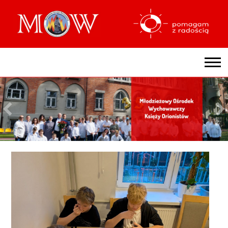
OŚRODEK
HISTORIA MOW KSIĘŻY ORIONISTÓW
NASZE DZISIAJ
PROCES UZAWODOWIENIA W OŚRODKU
WARUNKI PRZYJĘCIA NIELETNIEGO
LOGO MOW
DOKUMENTY