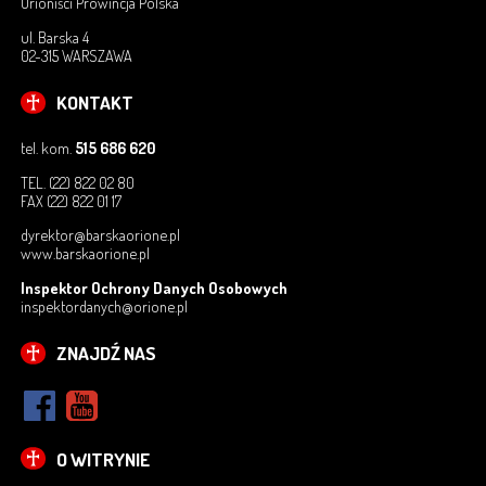
Orioniści Prowincja Polska
DOMY REKOLEKCYJNE
ul. Barska 4
02-315 WARSZAWA
FUNDACJA ISKRA BOŻEJ OPATRZNOŚCI
KONTAKT
FUNDACJA KSIĘDZA ORIONE CZYŃMY DOBRO
tel. kom.
515 686 620
DRABINA JAKUBOWA
TEL. (22) 822 02 80
FAX (22) 822 01 17
PROJEKT TRAMPOLINA – PROFILAKTYKA
dyrektor@barskaorione.pl
www.barskaorione.pl
BYĆ ORIONISTĄ
Inspektor Ochrony Danych Osobowych
KONTAKT
inspektordanych@orione.pl
KONTAKT Z MOW
ZNAJDŹ NAS
OCHRONA DZIECI I MŁODZIEŻY
OCHRONA DANYCH OSOBOWYCH
O WITRYNIE